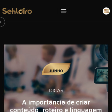
11
JUNHO
DICAS
A importância de criar
conteúdo, roteiro e linguagem