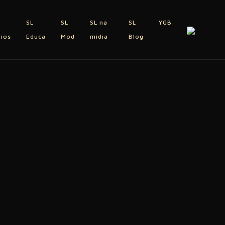
SL
SL
SL na
SL
YGB
dios
Educa
Mod
mídia
Blog