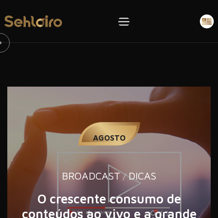
27
AGOSTO
BROADCAST
DICAS
/
O crescente consumo de
conteúdos ao vivo e a grande