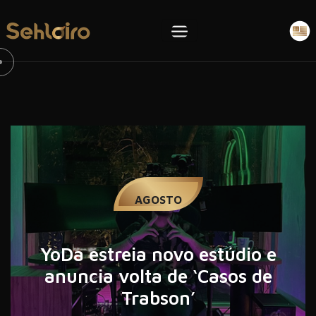
12
AGOSTO
YoDa estreia novo estúdio e
anuncia volta de ‘Casos de
Trabson’